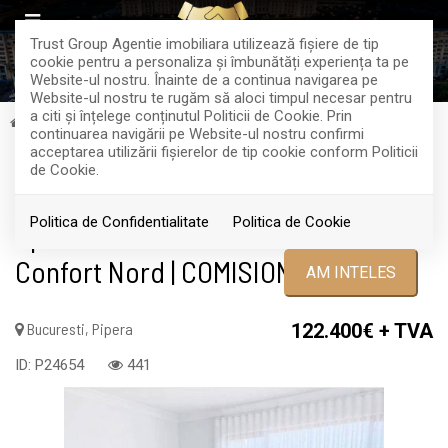
Trust Group Agentie imobiliara utilizează fişiere de tip
cookie pentru a personaliza și îmbunătăți experiența ta pe
Website-ul nostru. Înainte de a continua navigarea pe
Website-ul nostru te rugăm să aloci timpul necesar pentru
a citi și înțelege conținutul Politicii de Cookie. Prin
Vanzare
Apartamente
Bucuresti
Pipera
continuarea navigării pe Website-ul nostru confirmi
RETRAS
acceptarea utilizării fişierelor de tip cookie conform Politicii
de Cookie.
Acest anunt nu mai este activ !
Politica de Confidentialitate
Politica de Cookie
Apartament 2 camere Pipera
Confort Nord | COMISION 0%
AM INTELES
Bucuresti, Pipera
122.400€
+ TVA
ID: P24654
441