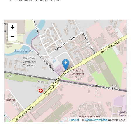
+
−
Leaflet
| ©
OpenStreetMap
contributors