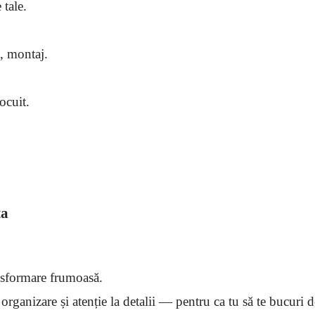
 tale.
e, montaj.
ocuit.
ta
ansformare frumoasă.
rganizare și atenție la detalii — pentru ca tu să te bucuri d