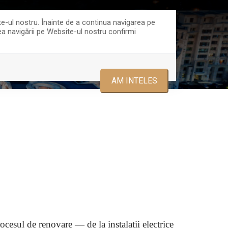
ce@trustgroup.ro
0723478875
te-ul nostru. Înainte de a continua navigarea pe
rea navigării pe Website-ul nostru confirmi
ECHIPA
CONTACT
AM INTELES
cesul de renovare — de la instalații electrice