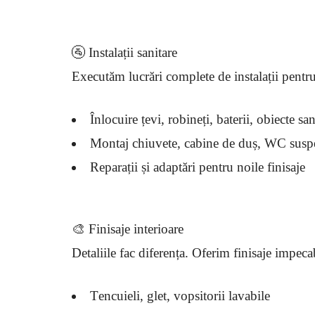
🚰 Instalații sanitare
Executăm lucrări complete de instalații pentru 
Înlocuire țevi, robineți, baterii, obiecte san
Montaj chiuvete, cabine de duș, WC suspe
Reparații și adaptări pentru noile finisaje
🎨 Finisaje interioare
Detaliile fac diferența. Oferim finisaje impecab
Tencuieli, glet, vopsitorii lavabile