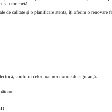
pet sau mochetă.
 de calitate și o planificare atentă, îți oferim o renovare făr
lectrică, conform celor mai noi norme de siguranță.
upătoare
LED