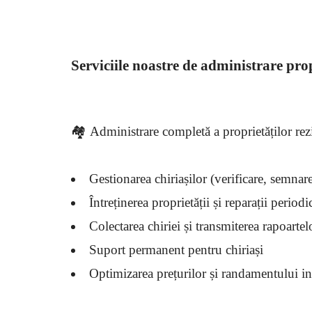
Serviciile noastre de administrare prop
🏘️ Administrare completă a proprietăților rez
Gestionarea chiriașilor (verificare, semnar
Întreținerea proprietății și reparații periodi
Colectarea chiriei și transmiterea rapoartel
Suport permanent pentru chiriași
Optimizarea prețurilor și randamentului inv