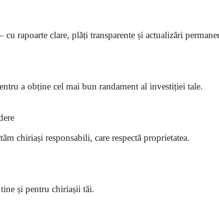
 cu rapoarte clare, plăți transparente și actualizări permane
entru a obține cel mai bun randament al investiției tale.
edere
tăm chiriași responsabili, care respectă proprietatea.
ne și pentru chiriașii tăi.