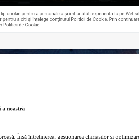
0
offi
e tip cookie pentru a personaliza și îmbunătăți experiența ta pe Websi
entru a citi și înțelege conținutul Politicii de Cookie. Prin continua
m Politicii de Cookie.
ECTE REZIDENTIALE
SERVICII
DESPRE NOI
i a noastră
loroasă. Însă întreținerea, gestionarea chiriașilor și optimiz