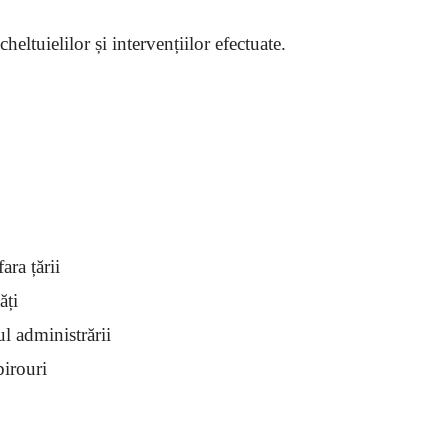
heltuielilor și intervențiilor efectuate.
ara țării
ăți
ul administrării
birouri