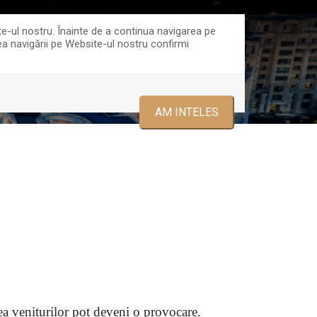
ce@trustgroup.ro
0723478875
te-ul nostru. Înainte de a continua navigarea pe
rea navigării pe Website-ul nostru confirmi
ECHIPA
CONTACT
AM INTELES
area veniturilor pot deveni o provocare.