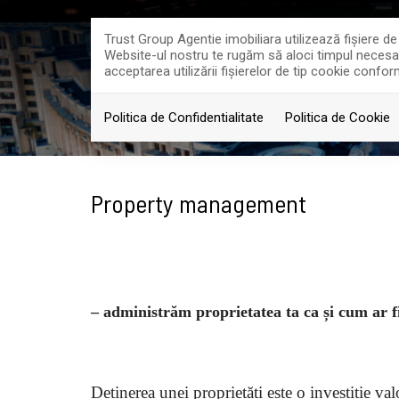
Trust Group Agentie imobiliara utilizează fişiere d
Website-ul nostru te rugăm să aloci timpul necesar p
acceptarea utilizării fişierelor de tip cookie confor
PROPRIETATI
PROI
Politica de Confidentialitate
Politica de Cookie
Property management
– administrăm proprietatea ta ca și cum ar f
Deținerea unei proprietăți este o investiție va