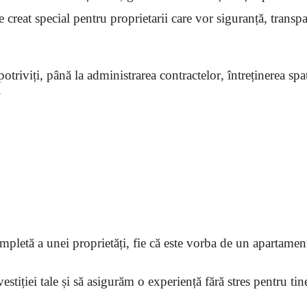
eat special pentru proprietarii care vor siguranță, transparen
riviți, până la administrarea contractelor, întreținerea spați
.
letă a unei proprietăți, fie că este vorba de un apartament,
ției tale și să asigurăm o experiență fără stres pentru tine ș