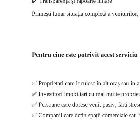
✔️ Transparență și rapoarte lunare
Primești lunar situația completă a veniturilor, c
Pentru cine este potrivit acest serviciu
✅ Proprietari care locuiesc în alt oraș sau în af
✅ Investitori imobiliari cu mai multe propriet
✅ Persoane care doresc venit pasiv, fără stres
✅ Companii care dețin spații comerciale sau 