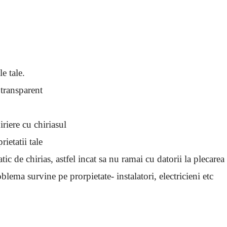
e tale.
 transparent
riere cu chiriasul
ietatii tale
tic de chirias, astfel incat sa nu ramai cu datorii la plecarea 
ema survine pe prorpietate- instalatori, electricieni etc