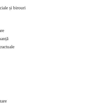
ale și birouri
are
nanță
tractuale
zare