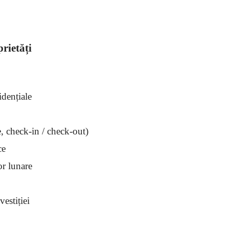
rietăți
idențiale
e, check-in / check-out)
ce
or lunare
estiției