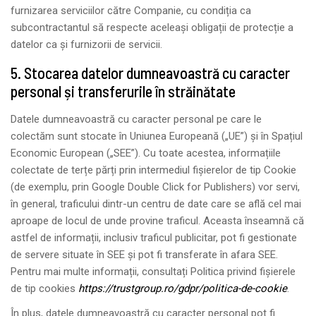
furnizarea serviciilor către Companie, cu condiția ca
subcontractantul să respecte aceleași obligații de protecție a
datelor ca și furnizorii de servicii.
5. Stocarea datelor dumneavoastră cu caracter
personal și transferurile în străinătate
Datele dumneavoastră cu caracter personal pe care le
colectăm sunt stocate în Uniunea Europeană („UE”) și în Spațiul
Economic European („SEE”). Cu toate acestea, informațiile
colectate de terțe părți prin intermediul fișierelor de tip Cookie
(de exemplu, prin Google Double Click for Publishers) vor servi,
în general, traficului dintr-un centru de date care se află cel mai
aproape de locul de unde provine traficul. Aceasta înseamnă că
astfel de informații, inclusiv traficul publicitar, pot fi gestionate
de servere situate în SEE și pot fi transferate în afara SEE.
Pentru mai multe informații, consultați Politica privind fișierele
de tip cookies
https://trustgroup.ro/gdpr/politica-de-cookie
.
În plus, datele dumneavoastră cu caracter personal pot fi