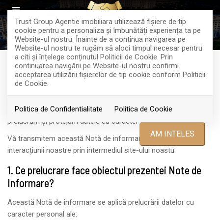
Trust Group Agentie imobiliara utilizează fişiere de tip
cookie pentru a personaliza și îmbunătăți experiența ta pe
Website-ul nostru. Înainte de a continua navigarea pe
Website-ul nostru te rugăm să aloci timpul necesar pentru
a citi și înțelege conținutul Politicii de Cookie. Prin
POLITICA DE CONFIDENŢIALITATE
continuarea navigării pe Website-ul nostru confirmi
acceptarea utilizării fişierelor de tip cookie conform Politicii
de Cookie.
Trust Group
în calitate de operator de date vă transmitem
Politica de Confidentialitate
Politica de Cookie
această Notă de informare pentru a vă explica modul în care
prelucrăm și protejăm datele cu caracter personal.
AM INTELES
Vă transmitem această Notă de informare la începutul
interacțiunii noastre prin intermediul site-ului noastu.
1. Ce prelucrare face obiectul prezentei Note de
Informare?
Această Notă de informare se aplică prelucrării datelor cu
caracter personal ale: