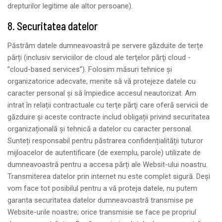
drepturilor legitime ale altor persoane).
8. Securitatea datelor
Păstrăm datele dumneavoastră pe servere găzduite de terțe
părți (inclusiv serviciilor de cloud ale terţelor părţi cloud -
”cloud-based services”). Folosim măsuri tehnice și
organizatorice adecvate, menite să vă protejeze datele cu
caracter personal și să împiedice accesul neautorizat. Am
intrat în relații contractuale cu terţe părţi care oferă servicii de
găzduire și aceste contracte includ obligații privind securitatea
organizațională și tehnică a datelor cu caracter personal.
Sunteți responsabil pentru păstrarea confidențialității tuturor
mijloacelor de autentificare (de exemplu, parole) utilizate de
dumneavoastră pentru a accesa părți ale Websit-ului noastru.
Transmiterea datelor prin internet nu este complet sigură. Deși
vom face tot posibilul pentru a vă proteja datele, nu putem
garanta securitatea datelor dumneavoastră transmise pe
Website-urile noastre; orice transmisie se face pe propriul