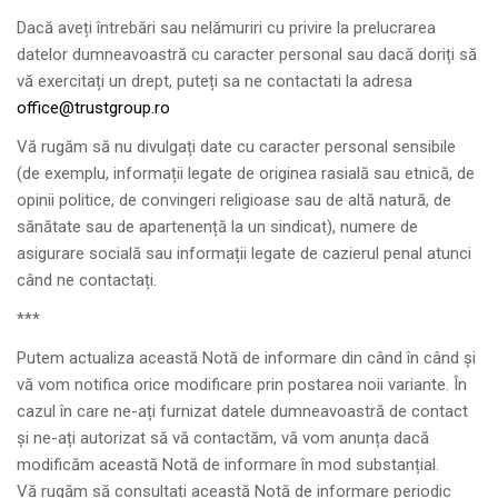
Dacă aveți întrebări sau nelămuriri cu privire la prelucrarea
datelor dumneavoastră cu caracter personal sau dacă doriți să
vă exercitați un drept, puteți sa ne contactati la adresa
office@trustgroup.ro
Vă rugăm să nu divulgați date cu caracter personal sensibile
(de exemplu, informații legate de originea rasială sau etnică, de
opinii politice, de convingeri religioase sau de altă natură, de
sănătate sau de apartenență la un sindicat), numere de
asigurare socială sau informații legate de cazierul penal atunci
când ne contactați.
***
Putem actualiza această Notă de informare din când în când și
vă vom notifica orice modificare prin postarea noii variante. În
cazul în care ne-ați furnizat datele dumneavoastră de contact
și ne-ați autorizat să vă contactăm, vă vom anunța dacă
modificăm această Notă de informare în mod substanțial.
Vă rugăm să consultați această Notă de informare periodic