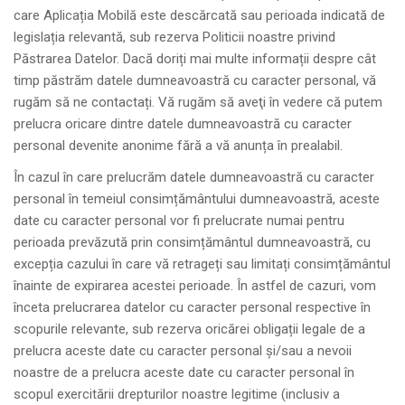
care Aplicația Mobilă este descărcată sau perioada indicată de
legislația relevantă, sub rezerva Politicii noastre privind
Păstrarea Datelor. Dacă doriți mai multe informații despre cât
timp păstrăm datele dumneavoastră cu caracter personal, vă
rugăm să ne contactați. Vă rugăm să aveţi în vedere că putem
prelucra oricare dintre datele dumneavoastră cu caracter
personal devenite anonime fără a vă anunța în prealabil.
În cazul în care prelucrăm datele dumneavoastră cu caracter
personal în temeiul consimțământului dumneavoastră, aceste
date cu caracter personal vor fi prelucrate numai pentru
perioada prevăzută prin consimțământul dumneavoastră, cu
excepția cazului în care vă retrageți sau limitați consimțământul
înainte de expirarea acestei perioade. În astfel de cazuri, vom
înceta prelucrarea datelor cu caracter personal respective în
scopurile relevante, sub rezerva oricărei obligații legale de a
prelucra aceste date cu caracter personal și/sau a nevoii
noastre de a prelucra aceste date cu caracter personal în
scopul exercitării drepturilor noastre legitime (inclusiv a