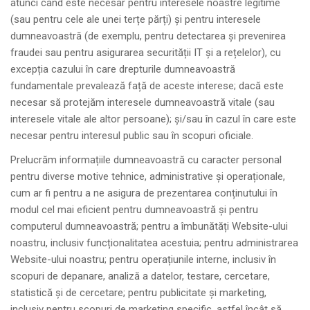
atunci când este necesar pentru interesele noastre legitime
(sau pentru cele ale unei terțe părți) și pentru interesele
dumneavoastră (de exemplu, pentru detectarea și prevenirea
fraudei sau pentru asigurarea securității IT și a rețelelor), cu
excepția cazului în care drepturile dumneavoastră
fundamentale prevalează față de aceste interese; dacă este
necesar să protejăm interesele dumneavoastră vitale (sau
interesele vitale ale altor persoane); și/sau în cazul în care este
necesar pentru interesul public sau în scopuri oficiale.
Prelucrăm informațiile dumneavoastră cu caracter personal
pentru diverse motive tehnice, administrative și operaționale,
cum ar fi pentru a ne asigura de prezentarea conținutului în
modul cel mai eficient pentru dumneavoastră și pentru
computerul dumneavoastră; pentru a îmbunătăți Website-ului
noastru, inclusiv funcționalitatea acestuia; pentru administrarea
Website-ului noastru; pentru operațiunile interne, inclusiv în
scopuri de depanare, analiză a datelor, testare, cercetare,
statistică și de cercetare; pentru publicitate și marketing,
inclusiv pentru scopuri de marketing specific, astfel încât să