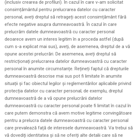
(inclusiv crearea de profiluri). În cazul în care v-am solicitat
consimțământul pentru prelucrarea datelor cu caracter
personal, aveți dreptul să retrageți acest consimțământ fără
efecte negative asupra dumneavoastră. În cazul în care
prelucrăm datele dumneavoastră cu caracter personal
deoarece avem un interes legitim în a proceda astfel (după
cum s-a explicat mai sus), aveți, de asemenea, dreptul de a vă
opune acestei prelucrări. De asemenea, aveți dreptul să
restricționați prelucrarea datelor dumneavoastră cu caracter
personal în anumite circumstanțe. Rețineți faptul că drepturile
dumneavoastră descrise mai sus pot fi limitate în anumite
situații și fac obiectul legilor și reglementărilor aplicabile privind
protecția datelor cu caracter personal; de exemplu, dreptul
dumneavoastră de a vă opune prelucrării datelor
dumneavoastră cu caracter personal poate fi limitat în cazul în
care putem demonstra că avem motive legitime convingătoare
pentru a prelucra datele dumneavoastră cu caracter personal
care prevalează față de interesele dumneavoastră. Va trebui să
vă dovediți identitatea și să ne oferiți alte detalii care să ne