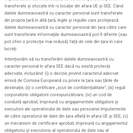
transferate și stocate într-o locație din afara UE și SEE. Când
datele dumneavoastră cu caracter personal sunt transferate
din propria țară în altă țară, legile și regulile care protejează
datele dumneavoastră cu caracter personal din țara către care
sunt transferate informațiile dumneavoastră pot fi diferite (sau
pot oferi o protecție mai redusă) față de cele din țara în care
lucrați.
Intenționăm să nu transferăm datele dumneavoastră cu
caracter personal în afara SEE dacă nu există protecții
adecvate, incluzând: (i) o decizie privind caracterul adecvat
emisă de Comisia Europeană cu privire la țara sau țările de
destinație; (ii) o certificare „scut de confidențialitate”; (iii) reguli
corporatiste obligatorii corespunzătoare; (iv) un cod de
conduită aprobat, împreună cu angajamentele obligatorii și
executorii ale operatorului de date sau persoanei împuternicite
de către operatorul de date din țara aflată în afara UE și SEE; (v)
un mecanism de certificare aprobat, împreună cu angajamentul
obligatoriu și executoriu al operatorului de date sau al