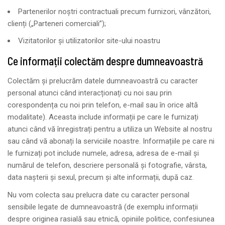
Partenerilor noştri contractuali precum furnizori, vânzători,
clienți („Parteneri comerciali”);
Vizitatorilor și utilizatorilor site-ului noastru
Ce informații colectăm despre dumneavoastră
Colectăm și prelucrăm datele dumneavoastră cu caracter
personal atunci când interacționați cu noi sau prin
corespondența cu noi prin telefon, e-mail sau în orice altă
modalitate). Aceasta include informații pe care le furnizați
atunci când vă înregistrați pentru a utiliza un Website al nostru
sau când vă abonați la serviciile noastre. Informațiile pe care ni
le furnizați pot include numele, adresa, adresa de e-mail și
numărul de telefon, descriere personală și fotografie, vârsta,
data nașterii și sexul, precum și alte informații, după caz.
Nu vom colecta sau prelucra date cu caracter personal
sensibile legate de dumneavoastră (de exemplu informații
despre originea rasială sau etnică, opiniile politice, confesiunea