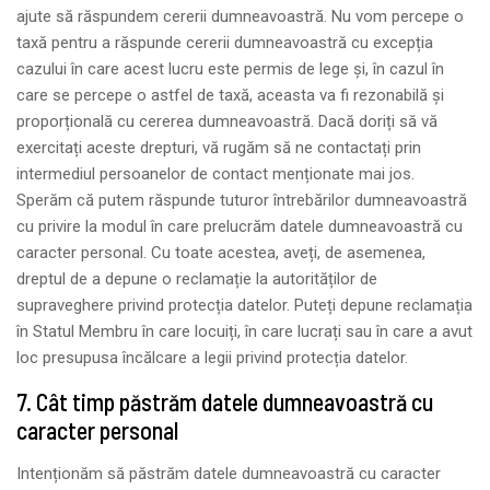
ajute să răspundem cererii dumneavoastră. Nu vom percepe o
taxă pentru a răspunde cererii dumneavoastră cu excepția
cazului în care acest lucru este permis de lege și, în cazul în
care se percepe o astfel de taxă, aceasta va fi rezonabilă și
proporțională cu cererea dumneavoastră. Dacă doriți să vă
exercitați aceste drepturi, vă rugăm să ne contactați prin
intermediul persoanelor de contact menționate mai jos.
Sperăm că putem răspunde tuturor întrebărilor dumneavoastră
cu privire la modul în care prelucrăm datele dumneavoastră cu
caracter personal. Cu toate acestea, aveți, de asemenea,
dreptul de a depune o reclamație la autorităților de
supraveghere privind protecția datelor. Puteți depune reclamația
în Statul Membru în care locuiți, în care lucrați sau în care a avut
loc presupusa încălcare a legii privind protecția datelor.
7. Cât timp păstrăm datele dumneavoastră cu
caracter personal
Intenționăm să păstrăm datele dumneavoastră cu caracter