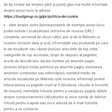
de tip cookie ale terțelor părți și puteți găsi mai multe informații
despre acest lucru la adresa
https://trustgroup.ro/gdpr/politica-de-cookie
;
date despre vizita dumneavoastră, de exemplu acest lucru
poate include Localizatoare uniforme de resurse (URL)
complete, secvență de clicuri către, prin și de la Website-ul
noastru (inclusiv data și ora), informațiile sau produsele pe care
le-ați vizualizat sau căutat (inclusiv articolele de top citite,
categoriile de top accesate, timpii de răspuns al paginilor,
erorile de descărcare, durata vizitelor pe anumite pagini
(inclusiv timpul mediu petrecut pe anumite pagini, vizionarea
anumitor conținuturi sau videoclipuri), numărul mediu de
articole vizualizate pe Website-urile noastre, informații privind
interacțiunea cu paginile (cum ar fi derularea, clicurile și trecerile
de mouse), metodele folosite pentru a naviga pe pagină, datele
despre comportamentul Utilizatorilor și orice număr de telefon
folosit pentru a apela sau orice adresă de e-mail folosită
pentru a ne contacta.