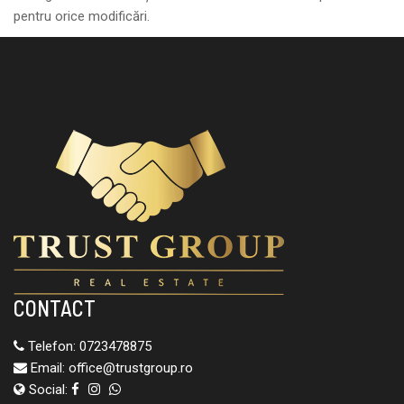
pentru orice modificări.
CONTACT
Telefon:
0723478875
Email:
office@trustgroup.ro
Social: