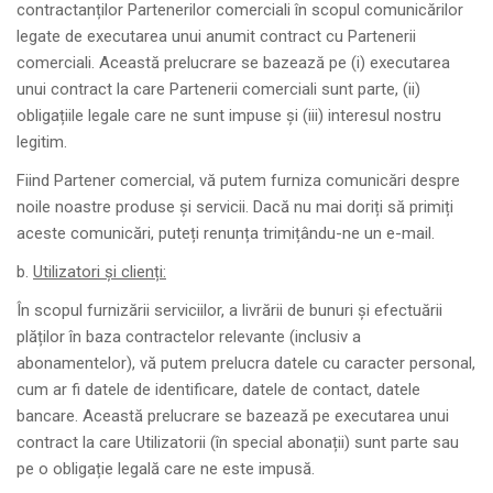
contractanților Partenerilor comerciali în scopul comunicărilor
legate de executarea unui anumit contract cu Partenerii
comerciali. Această prelucrare se bazează pe (i) executarea
unui contract la care Partenerii comerciali sunt parte, (ii)
obligațiile legale care ne sunt impuse și (iii) interesul nostru
legitim.
Fiind Partener comercial, vă putem furniza comunicări despre
noile noastre produse și servicii. Dacă nu mai doriți să primiți
aceste comunicări, puteți renunța trimițându-ne un e-mail.
b.
Utilizatori și clienți:
În scopul furnizării serviciilor, a livrării de bunuri și efectuării
plăților în baza contractelor relevante (inclusiv a
abonamentelor), vă putem prelucra datele cu caracter personal,
cum ar fi datele de identificare, datele de contact, datele
bancare. Această prelucrare se bazează pe executarea unui
contract la care Utilizatorii (în special abonații) sunt parte sau
pe o obligație legală care ne este impusă.