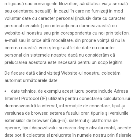
religioasă sau convingerile filozofice, sănătatea, viața sexuală
sau orientarea sexuală). În cazul în care ne furnizați în mod
voluntar date cu caracter personal (inclusiv date cu caracter
personal sensibile) prin interacțiunea dumneavoastră cu
website-ul noastru sau prin corespondența cu noi prin telefon,
e-mail sau în orice altă modalitate, din proprie voință și nu la
cererea noastră, vom șterge astfel de date cu caracter
personal din sistemele noastre dacă nu considerăm că
prelucrarea acestora este necesară pentru un scop legitim.
De fiecare dată când vizitați Website-ul noastru, colectăm
automat următoarele date:
date tehnice, de exemplu acest lucru poate include Adresa
Internet Protocol (IP) utilizată pentru conectarea calculatorului
dumneavoastră la internet, informațiile de conectare, tipul și
versiunea de browser, setarea fusului orar, tipurile și versiunile
extensiilor de browser (plug-in), sistemul și platforma de
operare, tipul dispozitivului și marca dispozitivului mobil; aceste
date pot fi colectate și prelucrate în numele nostru prin fişierele