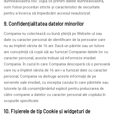
dumneavoastră risc. După ce primim datele dumneavoastră,
vom folosi proceduri stricte și caracteristici de securitate
pentru a încerca să împiedicăm accesul neautorizat.
9. Confidenţialitatea datelor minorilor
Compania nu colectează cu bună știință pe Website-ul sau
date cu caracter personal de identificare de la persoane care
nu au împlinit vârsta de 16 ani. Dacă un părinte sau un tutore
are cunoștință că copiii săi au furnizat Companiei datele lor cu
caracter personal, acesta trebuie să informeze imediat
Compania. În cazul în care Compania descoperă că o persoană
care nu a împlinit vârsta de 16 ani i-a furnizat date cu caracter
personal, Compania va distruge aceste informații de pe
serverele sale imediat, cu excepția cazului în care părintele sau
tutorele își dă consimțământul explicit pentru prelucrarea de
către companie a datelor cu caracter personal ale copilului în
scopurile specificate.
10. Fișierele de tip Cookie și widgeturi de