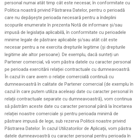
personal numai atât timp cât este necesar, în conformitate cu
Politica noastră privind Păstrarea Datelor, pentru o perioadă
care nu depășește perioada necesară pentru a îndeplini
scopurile enumerate în prezenta Notă de informare și/sau
impusă de legislația aplicabilă, în conformitate cu perioadele
minime legale de păstrare aplicabile și/sau atât cât este
necesar pentru a ne exercita drepturile legitime (și drepturile
legitime ale altor persoane). De exemplu, dacă sunteți un
Partener comercial, vă vom păstra datele cu caracter personal
pe perioada exercitării relației contractuale cu dumneavoastră.
În cazul în care avem o relație comercială continuă cu
dumneavoastră în calitate de Partener comercial (de exemplu în
cazul în care putem utiliza aceleași date cu caracter personal în
relații contractuale separate cu dumneavoastră), vom continua
să păstrăm aceste date cu caracter personal până la încetarea
relației noastre comerciale și pentru perioada minimă de
păstrare impusă de lege, sub rezerva Politicii noastre privind
Păstrarea Datelor. În cazul Utilizatorilor de Aplicații, vom păstra
datele dumneavoastră cu caracter personal pentru perioada în