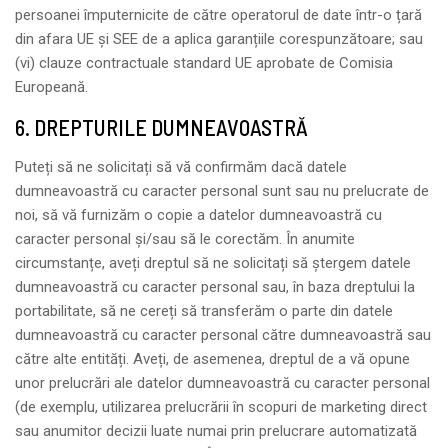
persoanei împuternicite de către operatorul de date într-o țară
din afara UE și SEE de a aplica garanțiile corespunzătoare; sau
(vi) clauze contractuale standard UE aprobate de Comisia
Europeană.
6. DREPTURILE DUMNEAVOASTRĂ
Puteți să ne solicitați să vă confirmăm dacă datele
dumneavoastră cu caracter personal sunt sau nu prelucrate de
noi, să vă furnizăm o copie a datelor dumneavoastră cu
caracter personal și/sau să le corectăm. În anumite
circumstanțe, aveți dreptul să ne solicitați să ștergem datele
dumneavoastră cu caracter personal sau, în baza dreptului la
portabilitate, să ne cereți să transferăm o parte din datele
dumneavoastră cu caracter personal către dumneavoastră sau
către alte entități. Aveți, de asemenea, dreptul de a vă opune
unor prelucrări ale datelor dumneavoastră cu caracter personal
(de exemplu, utilizarea prelucrării în scopuri de marketing direct
sau anumitor decizii luate numai prin prelucrare automatizată