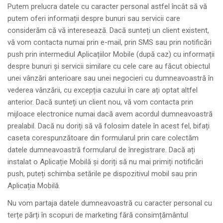
Putem prelucra datele cu caracter personal astfel încât să vă
putem oferi informații despre bunuri sau servicii care
considerăm că vă interesează. Dacă sunteți un client existent,
vă vom contacta numai prin e-mail, prin SMS sau prin notificări
push prin intermediul Aplicațiilor Mobile (după caz) cu informații
despre bunuri și servicii similare cu cele care au făcut obiectul
unei vânzări anterioare sau unei negocieri cu dumneavoastră în
vederea vânzării, cu excepția cazului în care ați optat altfel
anterior. Dacă sunteți un client nou, vă vom contacta prin
mijloace electronice numai dacă avem acordul dumneavoastră
prealabil. Dacă nu doriți să vă folosim datele în acest fel, bifați
caseta corespunzătoare din formularul prin care colectăm
datele dumneavoastră formularul de înregistrare. Dacă ați
instalat o Aplicație Mobilă și doriți să nu mai primiți notificări
push, puteți schimba setările pe dispozitivul mobil sau prin
Aplicația Mobilă.
Nu vom partaja datele dumneavoastră cu caracter personal cu
terțe părți în scopuri de marketing fără consimțământul