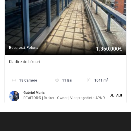
Bucuresti, Polona
1.350.000€
Cladire de birouri
2
18 Camere
11 Bai
1041 m
Gabriel Maris
DETALII
REALTOR® | Broker - Owner | Vicepreședinte APAIR