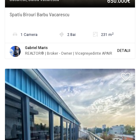
650.000€
Spatiu Birouri Barbu Vacarescu
2
1 Camera
2 Bai
231 m
Gabriel Maris
DETALII
REALTOR® | Broker - Owner | Vicepreședinte APAIR