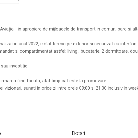
ției , in apropiere de mijloacele de transport in comun, parc si alt
nalizat in anul 2022, izolat termic pe exterior si securizat cu interfon.
dat si compartimentat astfel: living , bucatarie, 2 dormitoare, doua
sau investitie
nfirmarea fiind facuta, atat timp cat este la promovare.
 vizionari, sunati in orice zi intre orele 09:00 si 21:00 inclusiv in we
e
Dotari