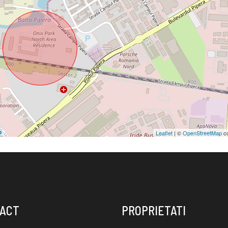
Leaflet
| ©
OpenStreetMap
co
ACT
PROPRIETATI