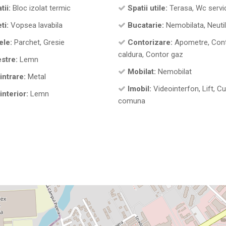
tii:
Bloc izolat termic
Spatii utile:
Terasa, Wc servi
ti:
Vopsea lavabila
Bucatarie:
Nemobilata, Neuti
ele:
Parchet, Gresie
Contorizare:
Apometre, Con
caldura, Contor gaz
stre:
Lemn
Mobilat:
Nemobilat
intrare:
Metal
Imobil:
Videointerfon, Lift, Cu
interior:
Lemn
comuna