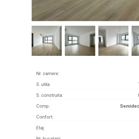
Nr. camere:
S. utila:
S. construita:
Comp.:
Semide
Confort:
Etaj:
Nr. bucatarii: