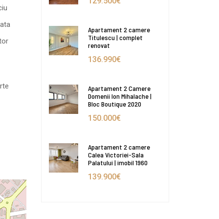
129.500€
ciu
lata
Apartament 2 camere
Titulescu | complet
tor
renovat
136.990€
rte
Apartament 2 Camere
Domenii Ion Mihalache |
Bloc Boutique 2020
150.000€
Apartament 2 camere
Calea Victoriei-Sala
Palatului | imobil 1960
139.900€