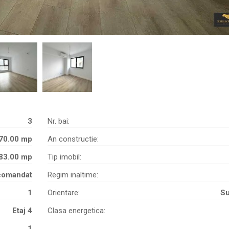
3
Nr. bai:
70.00 mp
An constructie:
83.00 mp
Tip imobil:
comandat
Regim inaltime:
1
Orientare:
Su
Etaj 4
Clasa energetica:
1