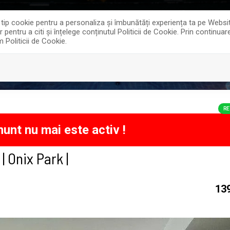
0
offi
e tip cookie pentru a personaliza și îmbunătăți experiența ta pe Websi
entru a citi și înțelege conținutul Politicii de Cookie. Prin continua
m Politicii de Cookie.
ECTE REZIDENTIALE
SERVICII
DESPRE NOI
RE
unt nu mai este activ !
 Onix Park |
13