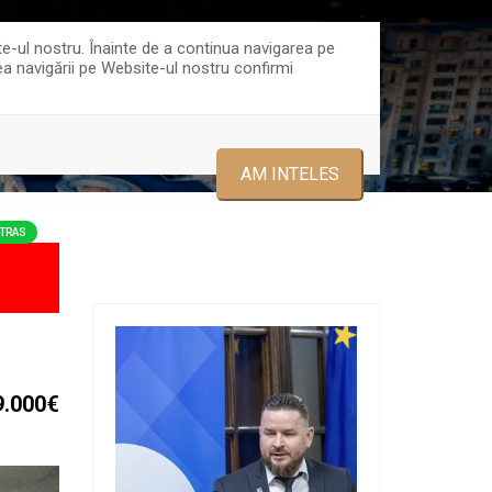
ce@trustgroup.ro
0723478875
te-ul nostru. Înainte de a continua navigarea pe
rea navigării pe Website-ul nostru confirmi
ECHIPA
CONTACT
AM INTELES
TRAS
9.000€