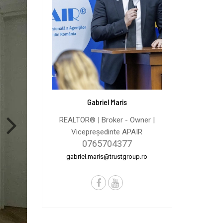
Gabriel Maris
REALTOR® | Broker - Owner |
Vicepreședinte APAIR
0765704377
gabriel.maris@trustgroup.ro