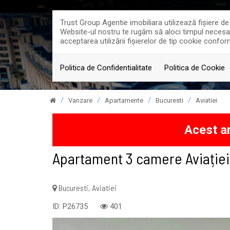
Trust Group Agentie imobiliara utilizează fişiere d
Website-ul nostru te rugăm să aloci timpul necesar p
acceptarea utilizării fişierelor de tip cookie confor
PROPRIETATI
PROI
Politica de Confidentialitate
Politica de Cookie
Vanzare
Apartamente
Bucuresti
Aviatiei
Acest an
Apartament 3 camere Aviației |
Bucuresti, Aviatiei
ID: P26735
401