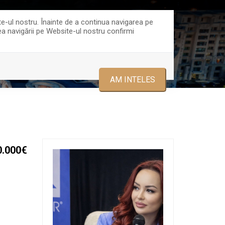
ce@trustgroup.ro
0723478875
te-ul nostru. Înainte de a continua navigarea pe
rea navigării pe Website-ul nostru confirmi
ECHIPA
CONTACT
AM INTELES
0.000€