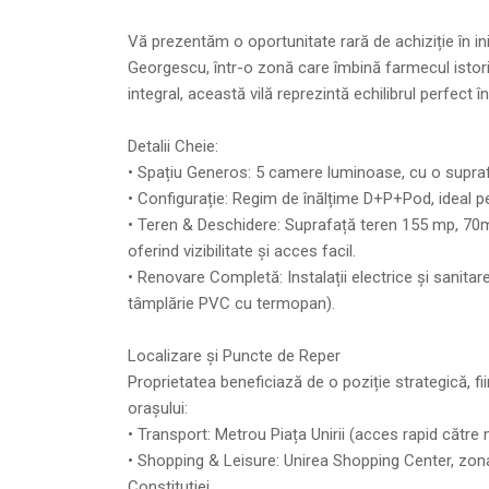
Vă prezentăm o oportunitate rară de achiziție în ini
Georgescu, într-o zonă care îmbină farmecul istori
integral, această vilă reprezintă echilibrul perfect î
Detalii Cheie:
• Spațiu Generos: 5 camere luminoase, cu o supraf
• Configurație: Regim de înălțime D+P+Pod, ideal p
• Teren & Deschidere: Suprafață teren 155 mp, 70mp
oferind vizibilitate și acces facil.
• Renovare Completă: Instalații electrice și sanitare
tâmplărie PVC cu termopan).
Localizare și Puncte de Reper
Proprietatea beneficiază de o poziție strategică, fi
orașului:
• Transport: Metrou Piața Unirii (acces rapid către
• Shopping & Leisure: Unirea Shopping Center, zona
Constituției.