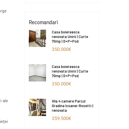
orge
Recomandari
Casa boiereasca
renovata Unirii | Curte
70mp | D+P+Pod
350.000€
Casa boiereasca
renovata Unirii | Curte
70mp | D+P+Pod
350.000€
i ale
Vila 4 camere Parcul
Gradina Icoanei-Rosetti |
renovata
359.500€
ieței