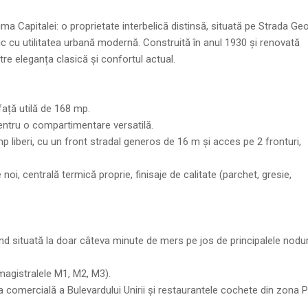
ma Capitalei: o proprietate interbelică distinsă, situată pe Strada Ge
c cu utilitatea urbană modernă. Construită în anul 1930 și renovată
ntre eleganța clasică și confortul actual.
ață utilă de 168 mp.
entru o compartimentare versatilă.
 liberi, cu un front stradal generos de 16 m și acces pe 2 fronturi,
 noi, centrală termică proprie, finisaje de calitate (parchet, gresie,
ind situată la doar câteva minute de mers pe jos de principalele nodur
 magistralele M1, M2, M3).
 comercială a Bulevardului Unirii și restaurantele cochete din zona P