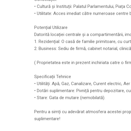
• Cultură și Instituții: Palatul Parlamentului, Piața
• Utilitate: Acces imediat către numeroase centre b
Potențial Utilizare
Datorită locației centrale și a compartimentării, imo
1. Rezidențial: O casă de familie primitoare, cu curte
2. Business: Sediu de firmă, cabinet notarial, clini
( Proprietatea este in prezent inchiriata catre o f
Specificații Tehnice
• Utilități: Apă, Gaz, Canalizare, Curent electric, Aer
• Dotări suplimentare: Pivniță pentru depozitare, cu
• Stare: Gata de mutare (nemobilată).
Pentru a simți cu adevărat atmosfera acestei propri
suplimentare!