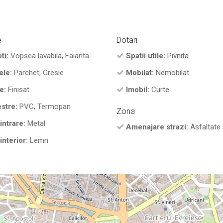
e
Dotari
ti:
Vopsea lavabila, Faianta
Spatii utile:
Pivnita
ele:
Parchet, Gresie
Mobilat:
Nemobilat
e:
Finisat
Imobil:
Curte
stre:
PVC, Termopan
Zona
intrare:
Metal
Amenajare strazi:
Asfaltate
interior:
Lemn