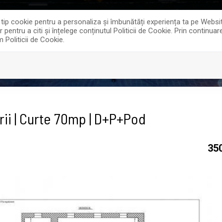
0
offi
e tip cookie pentru a personaliza și îmbunătăți experiența ta pe Websi
entru a citi și înțelege conținutul Politicii de Cookie. Prin continua
m Politicii de Cookie.
ECTE REZIDENTIALE
SERVICII
DESPRE NOI
ii | Curte 70mp | D+P+Pod
35