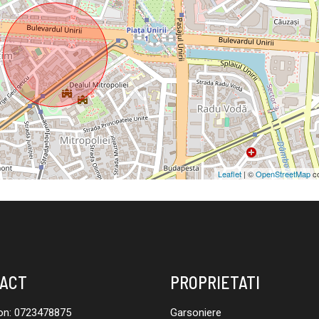
Leaflet
| ©
OpenStreetMap
co
ACT
PROPRIETATI
on:
0723478875
Garsoniere