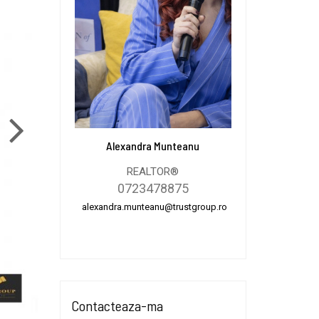
Alexandra Munteanu
REALTOR®
0723478875
alexandra.munteanu@trustgroup.ro
Contacteaza-ma