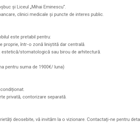
 Coșbuc și Liceul „Mihai Eminescu”.
ancare, clinici medicale și puncte de interes public.
bilul este pretabil pentru:
 proprie, într-o zonă liniștită dar centrală.
că estetică/stomatologică sau birou de arhitectură.
irma pentru suma de 1900€/ luna)
 condiționat.
rte privată, contorizare separată.
etăți deosebite, vă invităm la o vizionare. Contactați-ne pentru detal