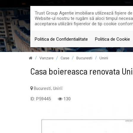
Trust Group Agentie imobiliara utilizează fişiere d
Website-ul nostru te rugăm să aloci timpul necesar p
acceptarea utilizării fişierelor de tip cookie confor
PROPRIETATI
PROI
Politica de Confidentialitate
Politica de Cookie
Vanzare
Case
Bucuresti
Unirii
Casa boiereasca renovata Unir
Bucuresti, Unirii
ID: P59445
130