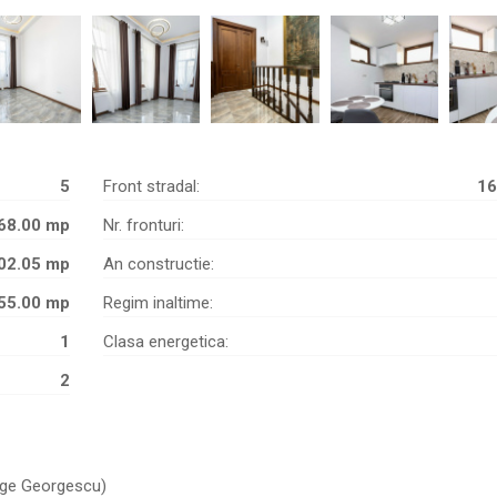
5
Front stradal:
16
68.00 mp
Nr. fronturi:
02.05 mp
An constructie:
55.00 mp
Regim inaltime:
1
Clasa energetica:
2
orge Georgescu)