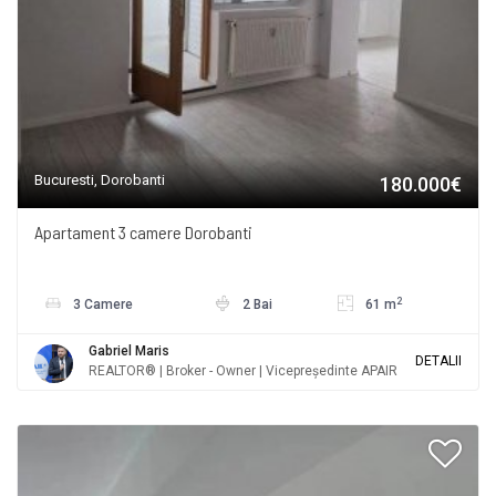
Bucuresti, Dorobanti
180.000€
Apartament 3 camere Dorobanti
2
3 Camere
2 Bai
61 m
Gabriel Maris
DETALII
REALTOR® | Broker - Owner | Vicepreședinte APAIR