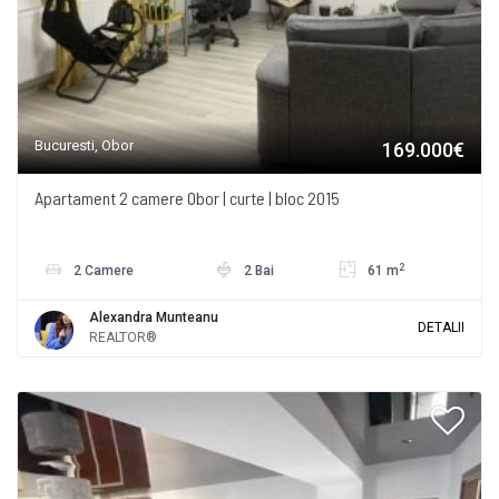
Bucuresti, Obor
169.000€
Apartament 2 camere Obor | curte | bloc 2015
2
2 Camere
2 Bai
61 m
Alexandra Munteanu
DETALII
REALTOR®