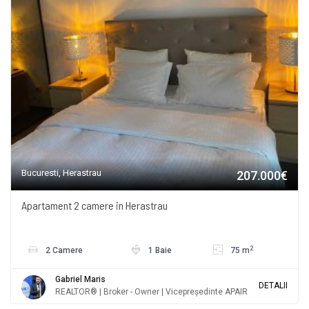
Bucuresti, Herastrau
207.000€
Apartament 2 camere in Herastrau
2
2 Camere
1 Baie
75 m
Gabriel Maris
DETALII
REALTOR® | Broker - Owner | Vicepreședinte APAIR