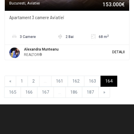
Bucuresti, Aviatiei
153.000€
Apartament 3 camere Aviatiei
2
3 Camere
2 Bai
68 m
Alexandra Munteanu
DETALII
REALTOR®
«
1
2
...
161
162
163
164
165
166
167
...
186
187
»