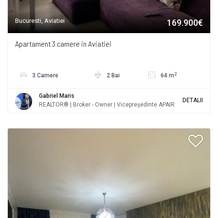
Bucuresti, Aviatiei
169.900€
Apartament 3 camere in Aviatiei
2
3 Camere
2 Bai
64 m
Gabriel Maris
DETALII
REALTOR® | Broker - Owner | Vicepreședinte APAIR