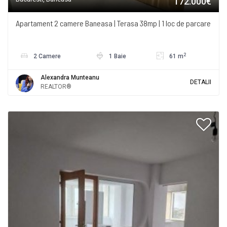
172.000€
Apartament 2 camere Baneasa | Terasa 38mp | 1 loc de parcare
2
2 Camere
1 Baie
61 m
Alexandra Munteanu
DETALII
REALTOR®