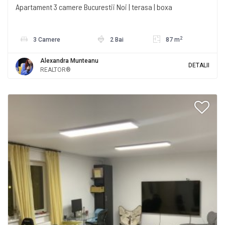
Apartament 3 camere Bucurestii Noi | terasa | boxa
2
3 Camere
2 Bai
87 m
Alexandra Munteanu
DETALII
REALTOR®