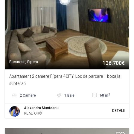
Bucuresti, Pipera
136.700€
Apartament 2 camere Pipera 4CITY| Loc de parcare + boxa la
subteran
2
2 Camere
1 Baie
68 m
Alexandra Munteanu
DETALII
REALTOR®