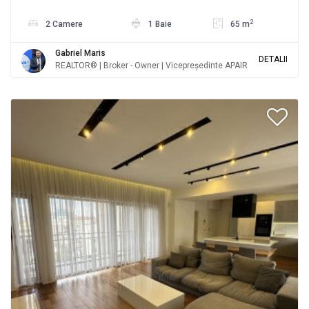
2
2 Camere
1 Baie
65 m
Gabriel Maris
DETALII
REALTOR® | Broker - Owner | Vicepreședinte APAIR