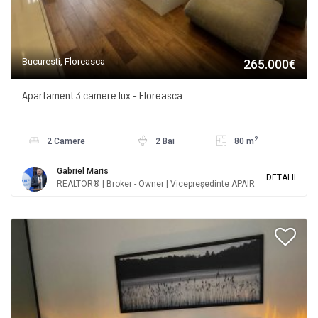
Bucuresti, Floreasca
265.000€
Apartament 3 camere lux - Floreasca
2
2 Camere
2 Bai
80 m
Gabriel Maris
DETALII
REALTOR® | Broker - Owner | Vicepreședinte APAIR