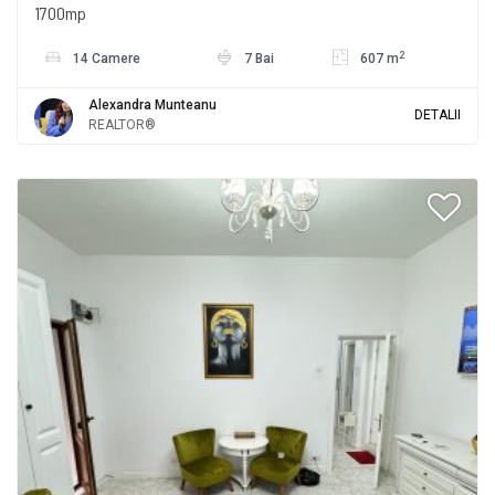
1700mp
2
14 Camere
7 Bai
607 m
Alexandra Munteanu
DETALII
REALTOR®