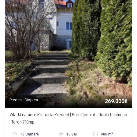
Predeal, Cioplea
269.000€
Vila 13 camere Primaria Predeal | Parc Central | Ideala business
| Teren 718mp
2
13 Camere
10 Bai
480 m