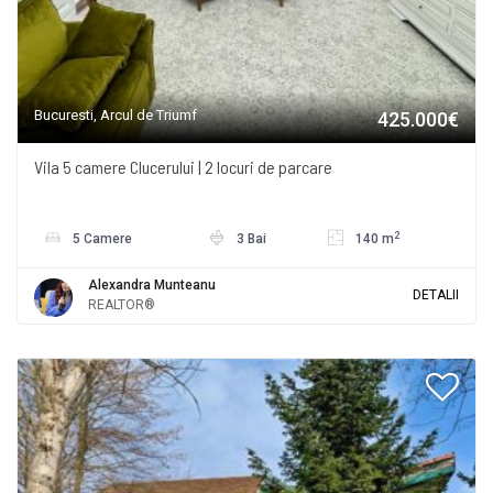
Bucuresti, Arcul de Triumf
425.000€
Vila 5 camere Clucerului | 2 locuri de parcare
2
5 Camere
3 Bai
140 m
Alexandra Munteanu
DETALII
REALTOR®