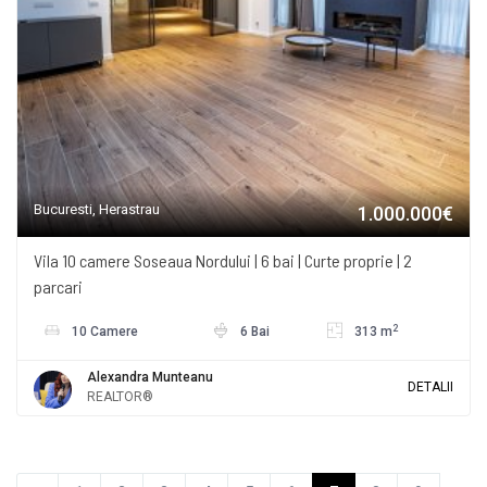
Bucuresti, Herastrau
1.000.000€
Vila 10 camere Soseaua Nordului | 6 bai | Curte proprie | 2
parcari
2
10 Camere
6 Bai
313 m
Alexandra Munteanu
DETALII
REALTOR®