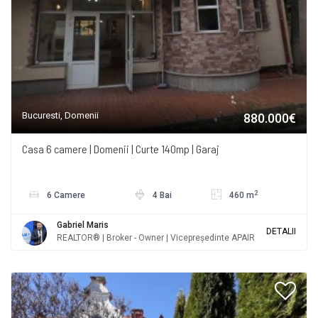
Bucuresti, Domenii
880.000€
Casa 6 camere | Domenii | Curte 140mp | Garaj
2
6 Camere
4 Bai
460 m
Gabriel Maris
DETALII
REALTOR® | Broker - Owner | Vicepreședinte APAIR