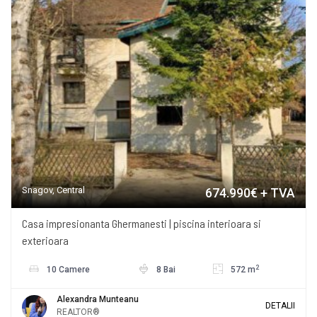
Snagov, Central
674.990€
+ TVA
Casa impresionanta Ghermanesti | piscina interioara si
exterioara
2
10 Camere
8 Bai
572 m
Alexandra Munteanu
DETALII
REALTOR®