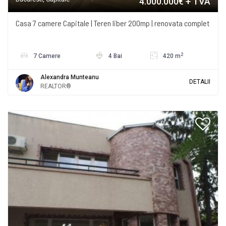
4.000.000€
+ TVA
Casa 7 camere Capitale | Teren liber 200mp | renovata complet
2
7 Camere
4 Bai
420 m
Alexandra Munteanu
DETALII
REALTOR®