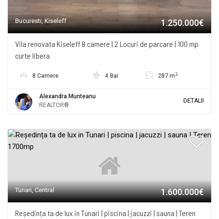
Bucuresti, Kiseleff
1.250.000€
Vila renovata Kiseleff 8 camere | 2 Locuri de parcare | 100 mp
curte libera
2
8 Camere
4 Bai
287 m
Alexandra Munteanu
DETALII
REALTOR®
Tunari, Central
1.600.000€
Reședința ta de lux in Tunari | piscina | jacuzzi | sauna | Teren