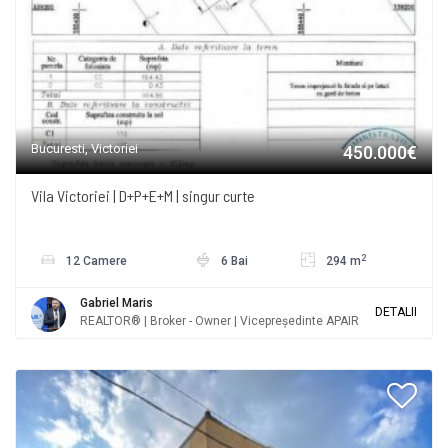
Bucuresti, Victoriei
450.000€
Vila Victoriei | D+P+E+M | singur curte
2
12 Camere
6 Bai
294 m
Gabriel Maris
DETALII
REALTOR® | Broker - Owner | Vicepreședinte APAIR