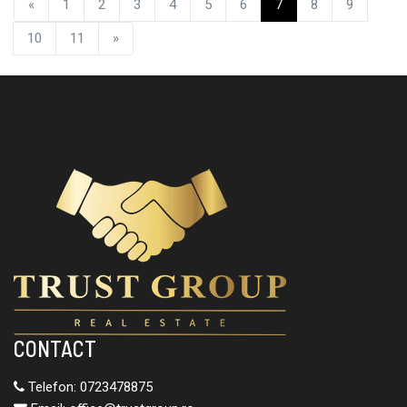
«
1
2
3
4
5
6
7
8
9
10
11
»
CONTACT
Telefon:
0723478875