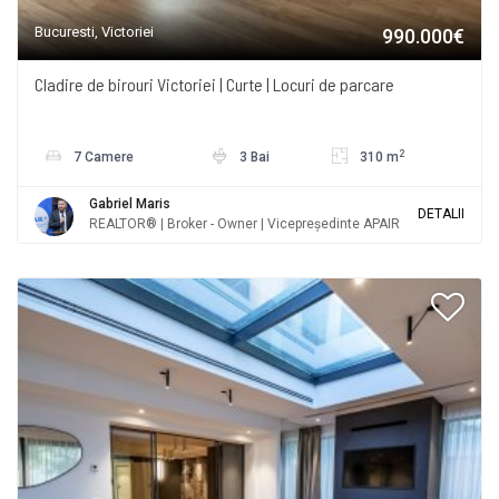
Bucuresti, Victoriei
990.000€
Cladire de birouri Victoriei | Curte | Locuri de parcare
2
7 Camere
3 Bai
310 m
Gabriel Maris
DETALII
REALTOR® | Broker - Owner | Vicepreședinte APAIR